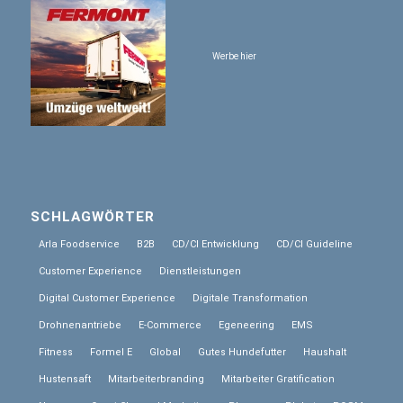
Werbe hier
SCHLAGWÖRTER
Arla Foodservice
B2B
CD/CI Entwicklung
CD/CI Guideline
Customer Experience
Dienstleistungen
Digital Customer Experience
Digitale Transformation
Drohnenantriebe
E-Commerce
Egeneering
EMS
Fitness
Formel E
Global
Gutes Hundefutter
Haushalt
Hustensaft
Mitarbeiterbranding
Mitarbeiter Gratification