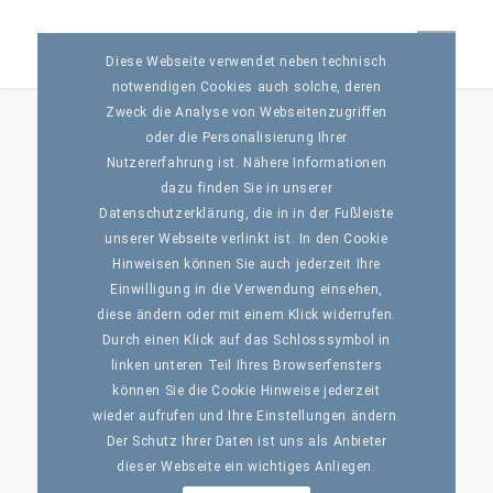
Diese Webseite verwendet neben technisch
notwendigen Cookies auch solche, deren
Zweck die Analyse von Webseitenzugriffen
oder die Personalisierung Ihrer
Prospan Macht Kunst
Nutzererfahrung ist. Nähere Informationen
/
/
1. Februar 2024
in
News
,
Pharma
,
POSM
von
Freeway Germany
dazu finden Sie in unserer
Datenschutzerklärung, die in in der Fußleiste
Husten-Kunst!
unserer Webseite verlinkt ist. In den Cookie
Bereits im Sommer 2023 hat Freeway Germany für
Hinweisen können Sie auch jederzeit Ihre
Prospan® Kunststudenten dazu aufgerufen, sich mit ihren
Einwilligung in die Verwendung einsehen,
Bildern zum Thema Husten bei der etablierten
diese ändern oder mit einem Klick widerrufen.
Hustenmarke zu bewerben. Viele Kreative sind diesem
Durch einen Klick auf das Schlosssymbol in
Appell nachgekommen. Anfang Oktober hat sich die Jury,
linken unteren Teil Ihres Browserfensters
unter anderem bestehend aus CEO Oliver Engelhard, Head
können Sie die Cookie Hinweise jederzeit
of Shopper & Trade Marketing Robin George und der
wieder aufrufen und Ihre Einstellungen ändern.
verantwortlichen Brand Managerin Verena von Gyldenfeld
Der Schutz Ihrer Daten ist uns als Anbieter
getroffen, um eine erste Vorauswahl zu besprechen, bevor
dieser Webseite ein wichtiges Anliegen.
die Gewinner offiziell verkündet wurden. Mit der nun final