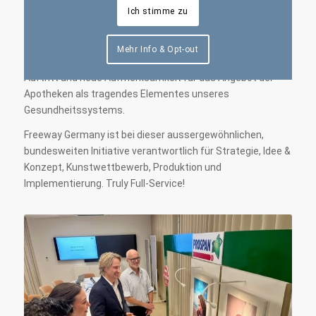
Ich stimme zu
getroffenen Auswahl an Kunstwerken werden in der
anstehenden Erkältungssaison bundesweit
Apothekenschaufenster zu kleinen Kunstaustellungen
Mehr Info & Opt-out
umgestaltet. So entsteht ein überraschender, frischer
Auftritt und neue Aufmerksamkeit für das Angebot der
Apotheken als tragendes Elementes unseres
Gesundheitssystems.
Freeway Germany ist bei dieser aussergewöhnlichen,
bundesweiten Initiative verantwortlich für Strategie, Idee &
Konzept, Kunstwettbewerb, Produktion und
Implementierung. Truly Full-Service!