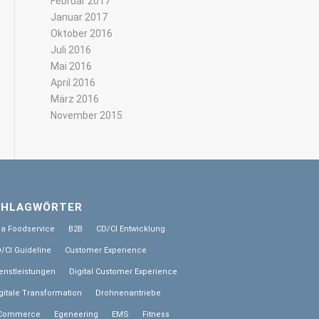
Februar 2017
Januar 2017
Oktober 2016
Juli 2016
Mai 2016
April 2016
März 2016
November 2015
CHLAGWÖRTER
la Foodservice
B2B
CD/CI Entwicklung
/CI Guideline
Customer Experience
enstleistungen
Digital Customer Experience
gitale Transformation
Drohnenantriebe
-Commerce
Egeneering
EMS
Fitness