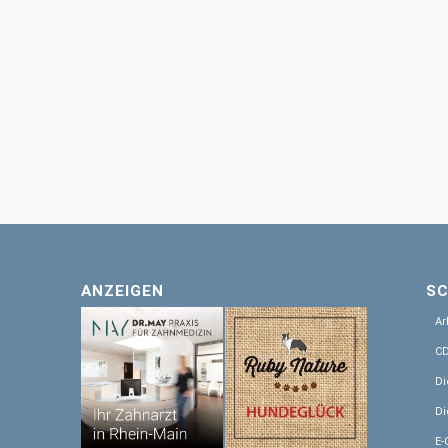
ANZEIGEN
S
Ar
CD
Di
Di
E