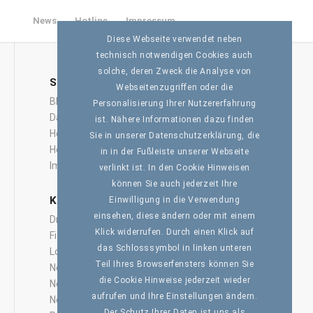
News
Hotline
Impressum
Diese Webseite verwendet neben
technisch notwendigen Cookies auch
solche, deren Zweck die Analyse von
SEITEN
Webseitenzugriffen oder die
Blog
Personalisierung Ihrer Nutzererfahrung
Datenschutzerklärung
ist. Nähere Informationen dazu finden
Home
Sie in unserer Datenschutzerklärung, die
Hotline
in in der Fußleiste unserer Webseite
Impressum
verlinkt ist. In den Cookie Hinweisen
können Sie auch jederzeit Ihre
KATEGORIEN
Einwilligung in die Verwendung
einsehen, diese ändern oder mit einem
Drohnenantriebe
Klick widerrufen. Durch einen Klick auf
Fitness
das Schlosssymbol in linken unteren
Logistics
Teil Ihres Browserfensters können Sie
Neue Projekte
die Cookie Hinweise jederzeit wieder
New Business
aufrufen und Ihre Einstellungen ändern.
News
Der Schutz Ihrer Daten ist uns als