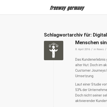
Schlagwortarchiv für:
Digita
Menschen sind
/
/
8. April 2016
in
News
Das Kundenerlebnis g
alter Hut. Doch im a
Customer Journeys b
Umsetzung.
Laut einer Studie v
53% der Unternehmen 
Doch nicht seiner se
aktivierender Kunden